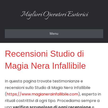
Migliori Operatori Esoterici
Menu
Recensioni Studio di
Magia Nera Infallibile
In questa pagina trovate testimonianze e
recensioni sullo Studio di Magia Nera Infallibile
(
https://www.magianerainfallibile.com
), esperto in
rituali costrittivi di ogni tipo. Procediamo sempre a
una
verifica scrupolosa di ogni recensione
e