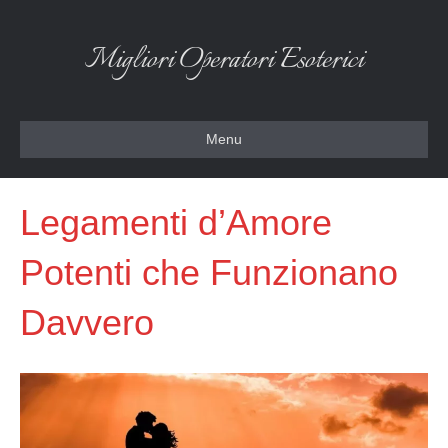
Migliori Operatori Esoterici
Menu
Legamenti d’Amore
Potenti che Funzionano
Davvero