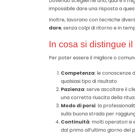
Dovendo sceglierne uno, qual è il mig
impossibile dare una risposta a qu
Inoltre, lavorano con tecniche divers
dare
, senza colpi di ritorno e in te
In cosa si distingue i
Per poter essere il migliore o comunq
Competenza
: le conoscenze d
qualsiasi tipo di risultato
Pazienza
: serve ascoltare il 
una corretta riuscita della ritual
Modo di porsi
: la professional
sulla buona strada per raggiung
Continuità
: molti operatori si
dal primo all’ultimo giorno del