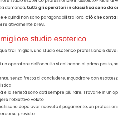
liore studio esoterico professionale in assoluto? Molti di
esta domanda,
tutti gli operatori in classifica sono da c
e e quindi non sono paragonabili tra loro.
Ciò che conta 
mpi relativamente brevi.
l migliore studio esoterico
ue tra i migliori, uno studio esoterico professionale deve 
i un operatore dell’occulto si collocano al primo posto, s
cliente, senza fretta di concludere. Inquadrare con esatte
istica
ità e la serietà sono doti sempre più rare. Trovarle in un 
ere l’obiettivo voluto
 eclissano dopo aver ricevuto il pagamento, un professionis
 percorso previsto