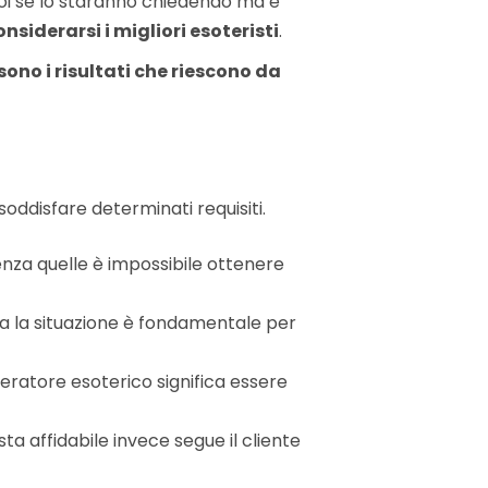
 voi se lo staranno chiedendo ma è
onsiderarsi i migliori esoteristi
.
sono i risultati che riescono da
soddisfare determinati requisiti.
enza quelle è impossibile ottenere
zza la situazione è fondamentale per
operatore esoterico significa essere
ta affidabile invece segue il cliente