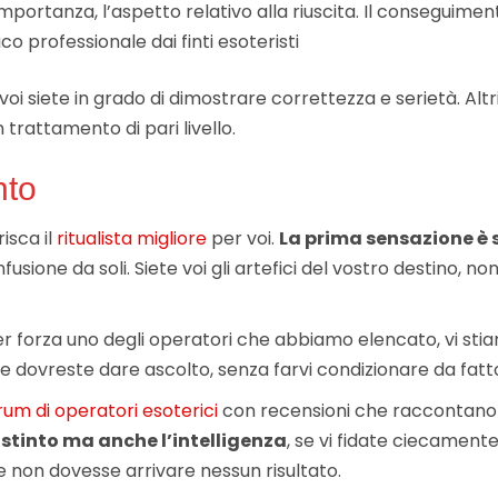
mportanza, l’aspetto relativo alla riuscita. Il conseguimento
co professionale dai finti esoteristi
i siete in grado di dimostrare correttezza e serietà. Altr
trattamento di pari livello.
nto
risca il
ritualista migliore
per voi.
La prima sensazione è 
sione da soli. Siete voi gli artefici del vostro destino, 
per forza uno degli operatori che abbiamo elencato, vi s
 che dovreste dare ascolto, senza farvi condizionare da fatto
rum di operatori esoterici
con recensioni che raccontano 
istinto ma anche l’intelligenza
, se vi fidate ciecament
e non dovesse arrivare nessun risultato.