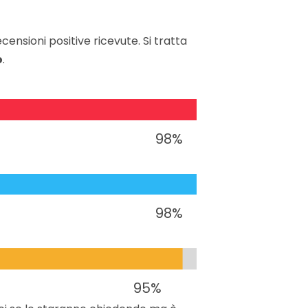
ecensioni positive ricevute. Si tratta
o
.
98
%
98
%
95
%