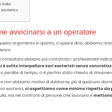
 Italia
o esoterico
me avvicinarsi a un operatore
questo argomento in quanto, ci spiace dirlo, abbiamo ric
lenco.
nsultata abbiano poi contattato i professionisti indicati,
hi è solito interpellare vari esoteristi senza concretiz
rdite di tempo, ci è perfino stato chiesto di rimuovere l
 e non abbiamo motivo di dubitarne, più di qualcuno dovre
ori esoterici,
ci aspettiamo come minimo rispetto da 
ulla, ma nei confronti di persone che lavorano e
mettono 