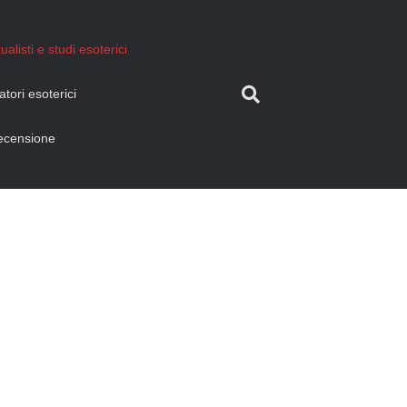
tualisti e studi esoterici
tori esoterici
recensione