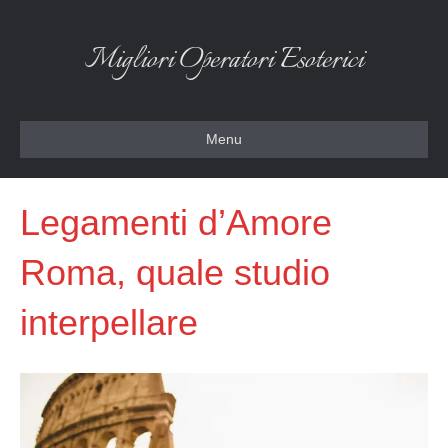
Migliori Operatori Esoterici
Menu
Legamenti d’Amore
Roma, quale studio
interpellare